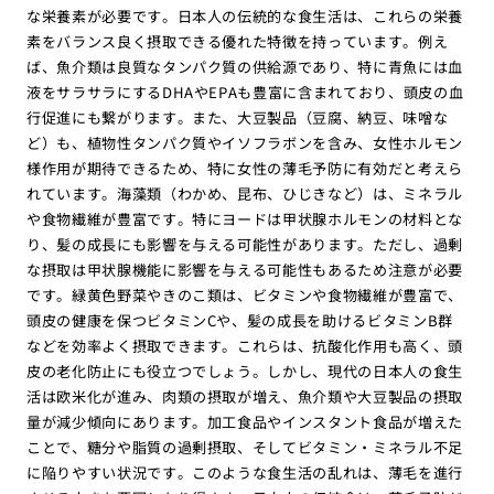
な栄養素が必要です。日本人の伝統的な食生活は、これらの栄養
素をバランス良く摂取できる優れた特徴を持っています。例え
ば、魚介類は良質なタンパク質の供給源であり、特に青魚には血
液をサラサラにするDHAやEPAも豊富に含まれており、頭皮の血
行促進にも繋がります。また、大豆製品（豆腐、納豆、味噌な
ど）も、植物性タンパク質やイソフラボンを含み、女性ホルモン
様作用が期待できるため、特に女性の薄毛予防に有効だと考えら
れています。海藻類（わかめ、昆布、ひじきなど）は、ミネラル
や食物繊維が豊富です。特にヨードは甲状腺ホルモンの材料とな
り、髪の成長にも影響を与える可能性があります。ただし、過剰
な摂取は甲状腺機能に影響を与える可能性もあるため注意が必要
です。緑黄色野菜やきのこ類は、ビタミンや食物繊維が豊富で、
頭皮の健康を保つビタミンCや、髪の成長を助けるビタミンB群
などを効率よく摂取できます。これらは、抗酸化作用も高く、頭
皮の老化防止にも役立つでしょう。しかし、現代の日本人の食生
活は欧米化が進み、肉類の摂取が増え、魚介類や大豆製品の摂取
量が減少傾向にあります。加工食品やインスタント食品が増えた
ことで、糖分や脂質の過剰摂取、そしてビタミン・ミネラル不足
に陥りやすい状況です。このような食生活の乱れは、薄毛を進行