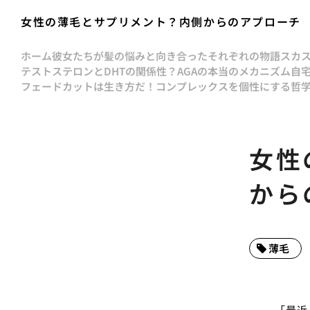
女性の薄毛とサプリメント？内側からのアプローチ
ホーム
彼女たちが髪の悩みと向き合ったそれぞれの物語
スカ
テストステロンとDHTの関係性？AGAの本当のメカニズム
自
フェードカットは生き方だ！コンプレックスを個性にする哲
女性
から
薄毛
「最近