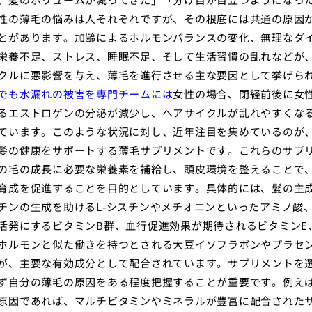
性の薄毛の悩みは人それぞれですが、その根底には共通の原因
とがあります。加齢によるホルモンバランスの変化、無理なダ
栄養不足、ストレス、睡眠不足、そして生活習慣の乱れなどが
クルに悪影響を与え、薄毛を進行させる主な要因として挙げら
でも水漏れの被害を専門チームには
女性の場合、閉経前後に女
るエストロゲンの分泌が減少し、ヘアサイクルが乱れやすくな
ています。このような状況に対し、近年注目を集めているのが
髪の健康をサポートする薄毛サプリメントです。これらのサプ
の毛の成長に必要な栄養素を補給し、頭皮環境を整えることで
育成を促進することを目的としています。具体的には、髪の主
チンの生成を助けるL-シスチンやメチオニンといったアミノ酸
活発にするビタミンB群、血行促進効果が期待されるビタミンE
ホルモンと似た働きを持つとされる大豆イソフラボンやプラセ
が、主要な有効成分として配合されています。サプリメントを
ず自分の薄毛の原因をある程度把握することが重要です。例え
原因であれば、マルチビタミンやミネラルが豊富に配合された