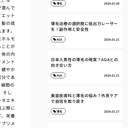
薄毛
2026.01.30
が潜んで
イエット
、髪の成
薄毛治療の選択肢に低出力レーザー
を！副作用と安全性
れます。
性ホルモ
AGA
2026.01.21
ることが
、体の内
日本人男性の薄毛の現実？AGAとの
リメント
向き合い方
、健やか
AGA
2026.01.21
成分であ
、細胞の
、そし
美容皮膚科と薄毛の悩み？外見ケア
ンタエキ
で自信を取り戻す
選ぶ際に
薄毛
2026.01.17
ば、栄養
サプリメ