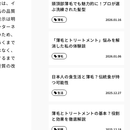
合は、イ
頭頂部薄毛でも魅力的に！プロが選
ぶ洗練された髪型
品の品質
表示は明
薄毛
2026.01.16
ンターネ
いため、
「薄毛とトリートメント」悩みを解
あくまで
消した私の体験談
はなく、
薄毛
2026.01.06
するまで
髪質の改
日本人の食生活と薄毛？伝統食が持
つ可能性
生活
2025.12.27
薄毛とトリートメントの基本？役割
と効果を徹底解説
知識
2025.12.18