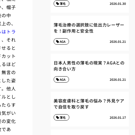
薄毛
2026.01.30
か、帽子
肢の中
以上の、
薄毛治療の選択肢に低出力レーザー
を！副作用と安全性
らはトラ
く、それ
AGA
2026.01.21
させると
ドカット
日本人男性の薄毛の現実？AGAとの
えるほど
向き合い方
、無言の
とした姿
AGA
2026.01.21
す。他人
イルとし
美容皮膚科と薄毛の悩み？外見ケア
もたらす
で自信を取り戻す
勇気がい
薄毛
2026.01.17
型の変化
放であ