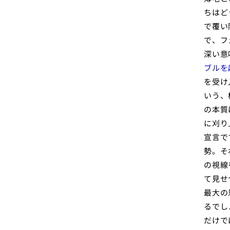
ちはど
で覆い
で、フ
深い意
ブルを
を受け
いう、
の本質
に刈り
宣言で
勢。そ
の視線
て見せ
最大の
るでし
だけで