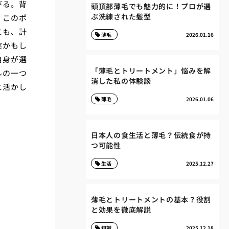
びる。背
頭頂部薄毛でも魅力的に！プロが選
ぶ洗練された髪型
。このポ
にも、計
薄毛
2026.01.16
実かもし
自身が選
「薄毛とトリートメント」悩みを解
ルの一つ
消した私の体験談
に活かし
薄毛
2026.01.06
日本人の食生活と薄毛？伝統食が持
つ可能性
生活
2025.12.27
薄毛とトリートメントの基本？役割
と効果を徹底解説
知識
2025.12.18