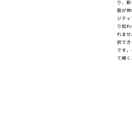
り、新
筋が伸
ジティ
り知れ
れませ
択でき
です。
て輝く