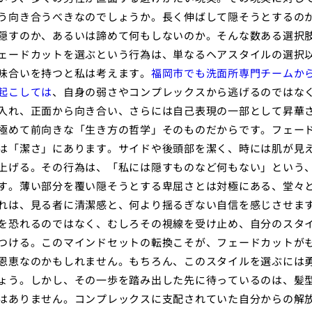
う向き合うべきなのでしょうか。長く伸ばして隠そうとするの
隠すのか、あるいは諦めて何もしないのか。そんな数ある選択
ェードカットを選ぶという行為は、単なるヘアスタイルの選択
味合いを持つと私は考えます。
福岡市でも洗面所専門チームか
起こしては
、自身の弱さやコンプレックスから逃げるのではな
入れ、正面から向き合い、さらには自己表現の一部として昇華
極めて前向きな「生き方の哲学」そのものだからです。フェー
は「潔さ」にあります。サイドや後頭部を潔く、時には肌が見
上げる。その行為は、「私には隠すものなど何もない」という
す。薄い部分を覆い隠そうとする卑屈さとは対極にある、堂々
れは、見る者に清潔感と、何より揺るぎない自信を感じさせま
を恐れるのではなく、むしろその視線を受け止め、自分のスタ
つける。このマインドセットの転換こそが、フェードカットが
恩恵なのかもしれません。もちろん、このスタイルを選ぶには
ょう。しかし、その一歩を踏み出した先に待っているのは、髪
はありません。コンプレックスに支配されていた自分からの解